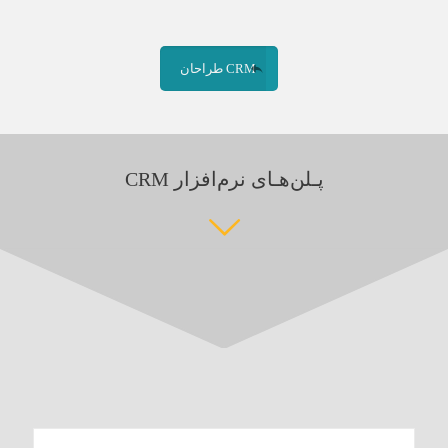
CRM طراحان
پـلن‌هـای نرم‌افزار CRM