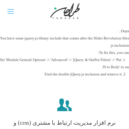
Oops...
You have some jquery.js library include that comes after the Slider Revolution files
js inclusion.
To fix this, you can:
1. Set 'Module General Options' -> 'Advanced' -> 'jQuery & OutPut Filters' -> 'Put
JS to Body' to on
2. Find the double jQuery.js inclusion and remove it
نرم افزار مدیریت ارتباط با مشتری (crm) و