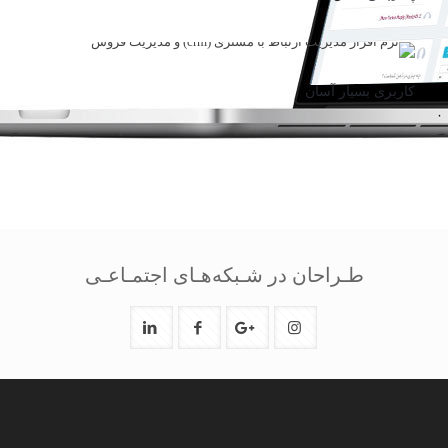
کاربری بسیار آسان
طـراحان در شـبکه‌هـای اجتمـاعـی